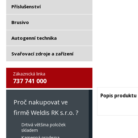
Příslušenství
Brusivo
Autogenní technika
Svařovací zdroje a zařízení
Zákaznická linka
737 741 000
Popis produktu
Proč nakupovat ve
firmě Weldis RK s.r.o. ?
Drtivá většina položek
skladem
Kamenná prodejna