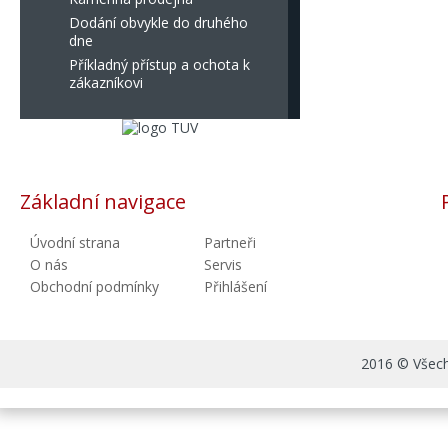
Dodání obvykle do druhého
dne
Příkladný přístup a ochota k
zákazníkovi
Základní navigace
Úvodní strana
Partneři
O nás
Servis
Obchodní podmínky
Přihlášení
2016 © Všechn