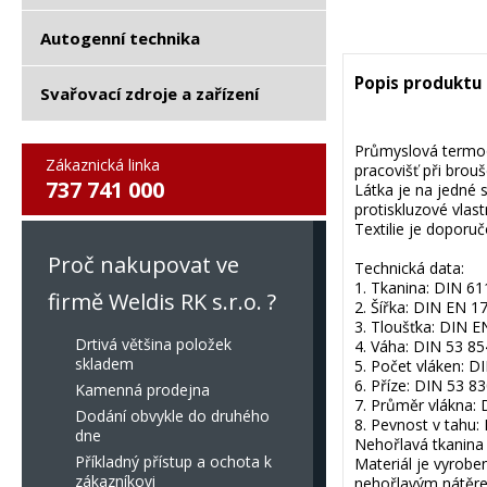
Autogenní technika
Popis produktu
Svařovací zdroje a zařízení
Průmyslová termood
Zákaznická linka
pracovišť při brou
737 741 000
Látka je na jedné 
protiskluzové vlast
Textilie je doporuč
Proč nakupovat ve
Technická data:
1. Tkanina: DIN 611
firmě Weldis RK s.r.o. ?
2. Šířka: DIN EN 
3. Tloušťka: DIN 
Drtivá většina položek
4. Váha: DIN 53 8
skladem
5. Počet vláken: DI
6. Příze: DIN 53 83
Kamenná prodejna
7. Průměr vlákna:
Dodání obvykle do druhého
8. Pevnost v tahu:
dne
Nehořlavá tkanina s
Příkladný přístup a ochota k
Materiál je vyrobe
zákazníkovi
nehořlavým nátěre