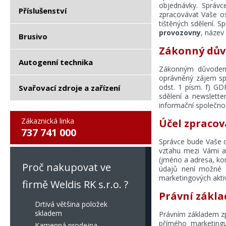
objednávky. Správc
Příslušenství
zpracovávat Vaše os
tištěných sdělení. 
provozovny
, název
Brusivo
Zákonný dův
Autogenní technika
Zákonným důvodem 
oprávněný zájem spr
odst. 1 písm. f) G
Svařovací zdroje a zařízení
sdělení a newslette
informační společnos
Zákaznická linka
Účel zpracov
737 741 000
Správce bude Vaše o
vztahu mezi Vámi a
(jméno a adresa, ko
Proč nakupovat ve
údajů není možné sm
marketingových aktiv
firmě Weldis RK s.r.o. ?
Právní zákla
Drtivá většina položek
skladem
Právním základem zp
přímého marketingu
Kamenná prodejna