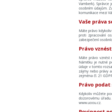
Vamberk). Správce 
osobním údajům. Za 
komunikace mezi Vá
Vaše práva s
Máte právo kdykoliv 
proti zpracování o
zabezpečení osobníc
Právo vznés
Máte právo vznést n
Námitku je nutné po
údaje v tomto rozsa
zájmy nebo právy a
zejména čl. 21 GDPR
Právo podat 
Kdykoliv můžete pod
dozorovému úřadu. 
www.uoou.cz.
Povinnost po