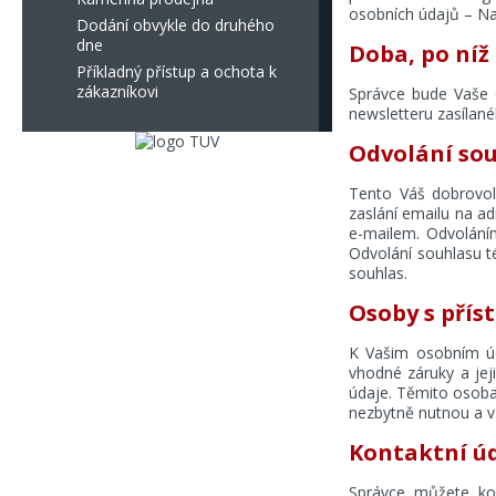
osobních údajů – Na
Dodání obvykle do druhého
dne
Doba, po níž
Příkladný přístup a ochota k
zákazníkovi
Správce bude Vaše 
newsletteru zasílané
Odvolání so
Tento Váš dobrovol
zaslání emailu na a
e-mailem. Odvoláním
Odvolání souhlasu t
souhlas.
Osoby s pří
K Vašim osobním úda
vhodné záruky a jej
údaje. Těmito osoba
nezbytně nutnou a v
Kontaktní úd
Správce můžete ko