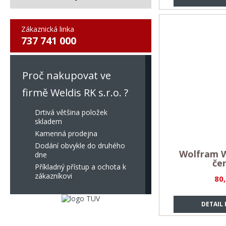
Zákaznická linka
737 741 000
Proč nakupovat ve
firmě Weldis RK s.r.o. ?
Drtivá většina položek
skladem
Kamenná prodejna
Dodání obvykle do druhého
Wolfram W
dne
če
Příkladný přístup a ochota k
zákazníkovi
80
DETAIL