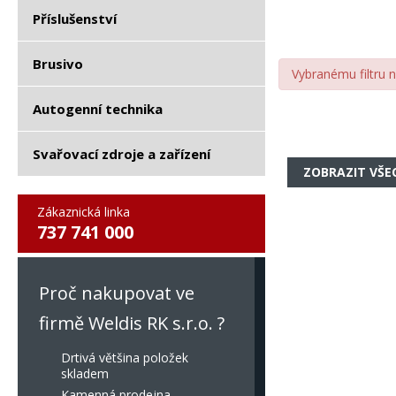
Příslušenství
Brusivo
Vybranému filtru 
Autogenní technika
Svařovací zdroje a zařízení
ZOBRAZIT VŠE
Zákaznická linka
737 741 000
Proč nakupovat ve
firmě Weldis RK s.r.o. ?
Drtivá většina položek
skladem
Kamenná prodejna