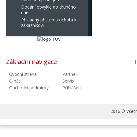
Dodání obvykle do druhého
dne
Příkladný přístup a ochota k
zákazníkovi
Základní navigace
Úvodní strana
Partneři
O nás
Servis
Obchodní podmínky
Přihlášení
2016 © Všechn