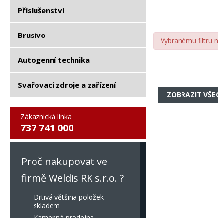
Příslušenství
Brusivo
Vybranému filtru 
Autogenní technika
Svařovací zdroje a zařízení
ZOBRAZIT VŠE
Zákaznická linka
737 741 000
Proč nakupovat ve
firmě Weldis RK s.r.o. ?
Drtivá většina položek
skladem
Kamenná prodejna