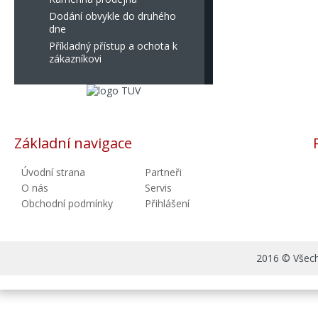
Dodání obvykle do druhého
dne
Příkladný přístup a ochota k
zákazníkovi
Základní navigace
Úvodní strana
Partneři
O nás
Servis
Obchodní podmínky
Přihlášení
2016 © Všechn