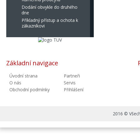
Dodání obvykle do druhého
dne
Příkladný přístup a ochota k
zákazníkovi
Základní navigace
Úvodní strana
Partneři
O nás
Servis
Obchodní podmínky
Přihlášení
2016 © Všechn