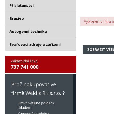
Příslušenství
Brusivo
Vybranému filtru 
Autogenní technika
Svařovací zdroje a zařízení
ZOBRAZIT VŠE
Zákaznická linka
737 741 000
Proč nakupovat ve
firmě Weldis RK s.r.o. ?
Drtivá většina položek
skladem
Kamenná prodejna