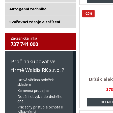
Autogenní technika
-20%
Svařovací zdroje a zařízení
Zákaznická linka
737 741 000
Proč nakupovat ve
firmě Weldis RK s.r.o. ?
Držák ele
Drtivá většina položek
skladem
378
Kamenná prodejna
Dodání obvykle do druhého
dne
DETAIL
Příkladný přístup a ochota k
zákazníkovi