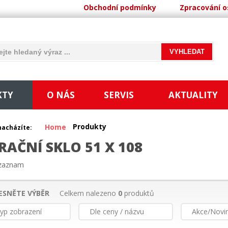
Obchodní podmínky
Zpracování o
KTY
O NÁS
SERVIS
AKTUALITY
Produkty
Home
nacházíte:
RAČNÍ SKLO 51 X 108
_zaznam
ESNĚTE VÝBĚR
Celkem nalezeno
0
produktů
yp zobrazení
Dle ceny / názvu
Akce/Novi