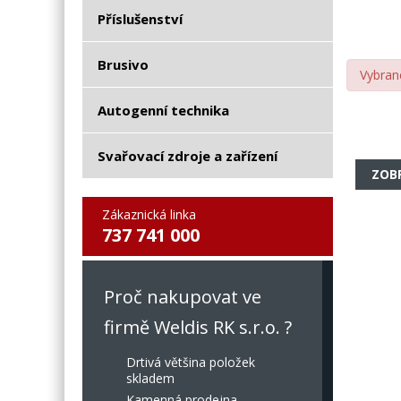
Příslušenství
Brusivo
Vybran
Autogenní technika
Svařovací zdroje a zařízení
ZOB
Zákaznická linka
737 741 000
Proč nakupovat ve
firmě Weldis RK s.r.o. ?
Drtivá většina položek
skladem
Kamenná prodejna