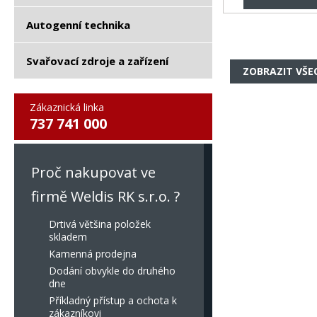
Autogenní technika
Svařovací zdroje a zařízení
ZOBRAZIT VŠE
Zákaznická linka
737 741 000
Proč nakupovat ve
firmě Weldis RK s.r.o. ?
Drtivá většina položek
skladem
Kamenná prodejna
Dodání obvykle do druhého
dne
Příkladný přístup a ochota k
zákazníkovi