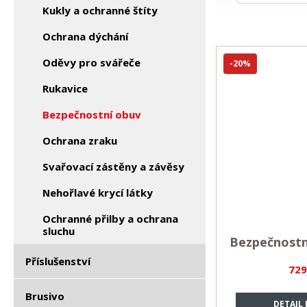
Kukly a ochranné štíty
Ochrana dýchání
Oděvy pro svářeče
-20%
Rukavice
Bezpečnostní obuv
Ochrana zraku
Svařovací zástěny a závěsy
Nehořlavé krycí látky
Ochranné přilby a ochrana
sluchu
Bezpečnost
Příslušenství
729
Brusivo
DETAIL