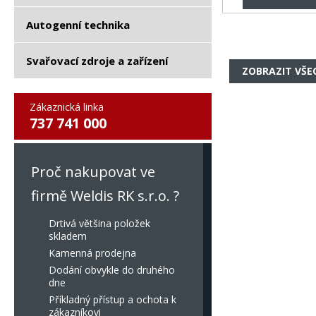
Autogenní technika
Svařovací zdroje a zařízení
ZOBRAZIT VŠE
Zákaznická linka
737 741 000
Proč nakupovat ve
firmě Weldis RK s.r.o. ?
Drtivá většina položek
skladem
Kamenná prodejna
Dodání obvykle do druhého
dne
Příkladný přístup a ochota k
zákazníkovi