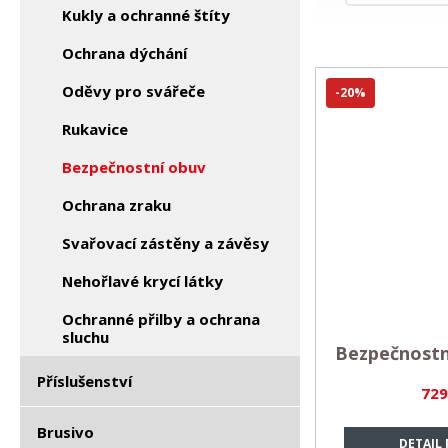
Kukly a ochranné štíty
Ochrana dýchání
Oděvy pro svářeče
-20%
Rukavice
Bezpečnostní obuv
Ochrana zraku
Svařovací zástěny a závěsy
Nehořlavé krycí látky
Ochranné přilby a ochrana
sluchu
Bezpečnost
Příslušenství
729
Brusivo
DETAIL