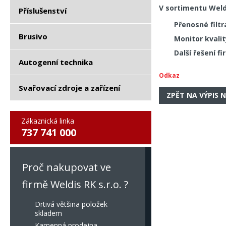
V sortimentu Weld
Příslušenství
Přenosné filt
Brusivo
Monitor kval
Další řešení f
Autogenní technika
Odkaz
Svařovací zdroje a zařízení
ZPĚT NA VÝPIS 
Zákaznická linka
737 741 000
Proč nakupovat ve
firmě Weldis RK s.r.o. ?
Drtivá většina položek
skladem
Kamenná prodejna