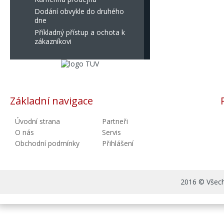
Dodání obvykle do druhého
dne
Příkladný přístup a ochota k
zákazníkovi
Základní navigace
Úvodní strana
Partneři
O nás
Servis
Obchodní podmínky
Přihlášení
2016 © Všechn