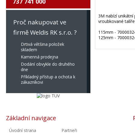
737 741 000
3M nabízí unikátní
Proč nakupovat ve
vroubkované talíře
firmě Weldis RK s.r.o. ?
115mm - 7000032
125mm - 7000032
Drtivá většina položek
skladem
Kamenná prodejna
Dodání obvykle do druhého
dne
Příkladný přístup a ochota k
zákazníkovi
Základní navigace
Úvodní strana
Partneři