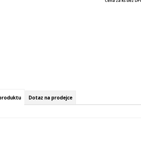
Cena za ks bez DP
 produktu
Dotaz na prodejce