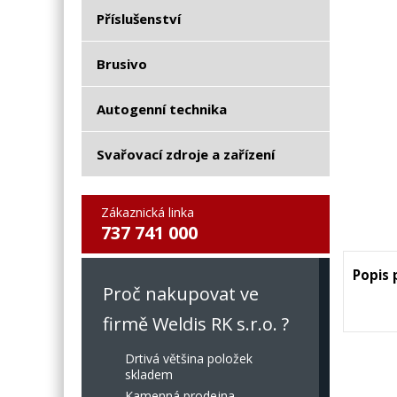
Příslušenství
Brusivo
Autogenní technika
Svařovací zdroje a zařízení
Zákaznická linka
737 741 000
Popis
Proč nakupovat ve
firmě Weldis RK s.r.o. ?
Drtivá většina položek
skladem
Kamenná prodejna