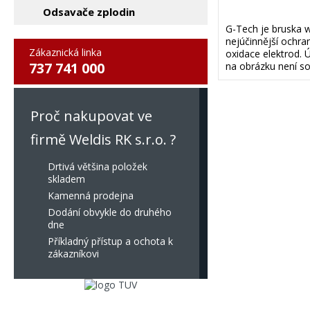
Odsavače zplodin
G-Tech je bruska 
nejúčinnější ochra
Zákaznická linka
oxidace elektrod. 
737 741 000
na obrázku není so
Proč nakupovat ve
firmě Weldis RK s.r.o. ?
Drtivá většina položek
skladem
Kamenná prodejna
Dodání obvykle do druhého
dne
Příkladný přístup a ochota k
zákazníkovi