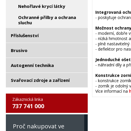
Nehořlavé krycí látky
Integrovaná och
Ochranné přilby a ochrana
- poskytuje ochran
sluchu
Možnost ochrany
- moderní, dobře 
Příslušenství
- nízká hmotnost a 
- plně nastavitelný 
- deflektor pro na
Brusivo
Jednoduché ošetř
- náhradní díly a p
Autogenní technika
Konstrukce zorn
Svařovací zdroje a zařízení
- konstrukce zorní
- zorník je odolný
Více informací na
Zákaznická linka
737 741 000
Proč nakupovat ve