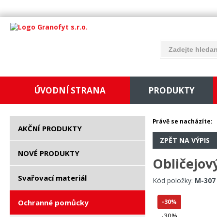
ÚVODNÍ STRANA
PRODUKTY
Právě se nacházíte:
AKČNÍ PRODUKTY
ZPĚT NA VÝPIS
NOVÉ PRODUKTY
Obličejov
Svařovací materiál
Kód položky:
M-307
Ochranné pomůcky
-30%
-30%