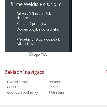
firmě Weldis RK s.r.o. ?
Drtivá většina položek
skladem
Kamenná prodejna
Dodání obvykle do druhého
dne
Příkladný přístup a ochota k
zákazníkovi
Základní navigace
Úvodní strana
Partneři
O nás
Servis
Obchodní podmínky
Přihlášení