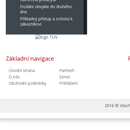
Dodání obvykle do druhého
dne
Příkladný přístup a ochota k
zákazníkovi
Základní navigace
Úvodní strana
Partneři
O nás
Servis
Obchodní podmínky
Přihlášení
2016 © Všechn