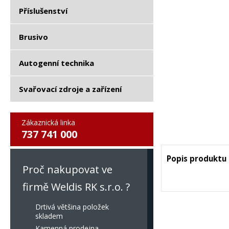
Příslušenství
Brusivo
Autogenní technika
Svařovací zdroje a zařízení
Zákaznická linka
737 741 000
Popis produktu
Proč nakupovat ve
firmě Weldis RK s.r.o. ?
Drtivá většina položek
skladem
Kamenná prodejna