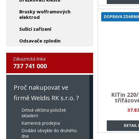
Brusky wolframových
elektrod
DOPRAVA ZDARM
Sušící zařízení
Odsavače zplodin
Zákaznická linka
737 741 000
Proč nakupovat ve
KITin 220/
firmě Weldis RK s.r.o. ?
třífázov
37.8
Drtivá většina položek
skladem
Kamenná prodejna
DETAIL
Dodání obvykle do druhého
dne