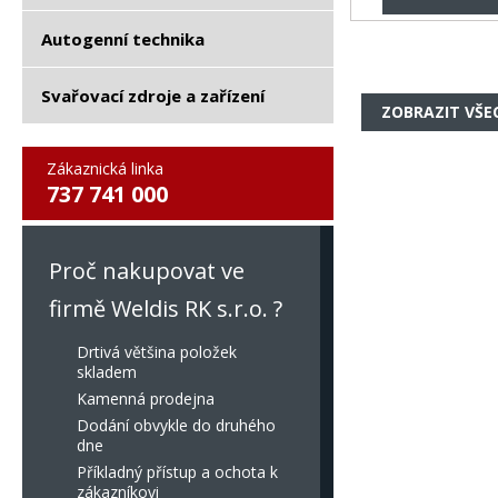
Autogenní technika
Svařovací zdroje a zařízení
ZOBRAZIT VŠE
Zákaznická linka
737 741 000
Proč nakupovat ve
firmě Weldis RK s.r.o. ?
Drtivá většina položek
skladem
Kamenná prodejna
Dodání obvykle do druhého
dne
Příkladný přístup a ochota k
zákazníkovi