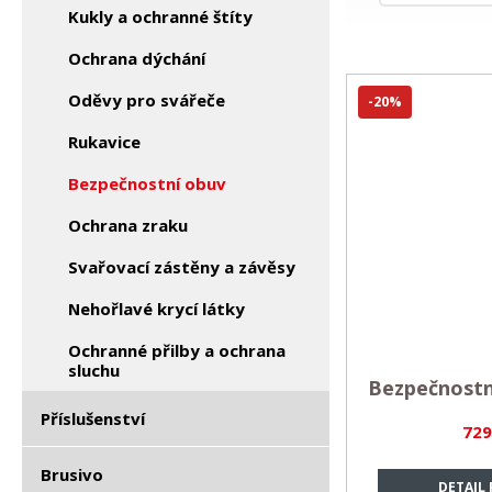
Kukly a ochranné štíty
Ochrana dýchání
Oděvy pro svářeče
-20%
Rukavice
Bezpečnostní obuv
Ochrana zraku
Svařovací zástěny a závěsy
Nehořlavé krycí látky
Ochranné přilby a ochrana
sluchu
Bezpečnost
Příslušenství
729
Brusivo
DETAIL