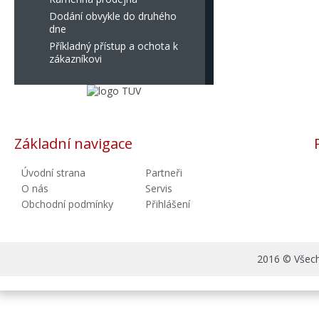
Dodání obvykle do druhého
dne
Příkladný přístup a ochota k
zákazníkovi
Základní navigace
Úvodní strana
Partneři
O nás
Servis
Obchodní podmínky
Přihlášení
2016 © Všechn