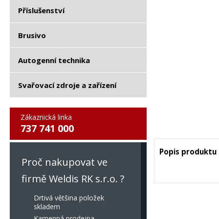
Příslušenství
Brusivo
Autogenní technika
Svařovací zdroje a zařízení
Zákaznická linka
737 741 000
Popis produktu
Proč nakupovat ve
firmě Weldis RK s.r.o. ?
Drtivá většina položek
skladem
Kamenná prodejna