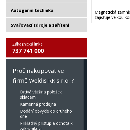
Autogenní technika
Magnetická zemnící
zajišťuje velkou k
Svařovací zdroje a zařízení
Zákaznická linka
737 741 000
Proč nakupovat ve
firmě Weldis RK s.r.o. ?
Drtivá většina položek
skladem
Kamenná prodejna
Dodání obvykle do druhého
dne
Příkladný přístup a ochota k
zákazníkovi