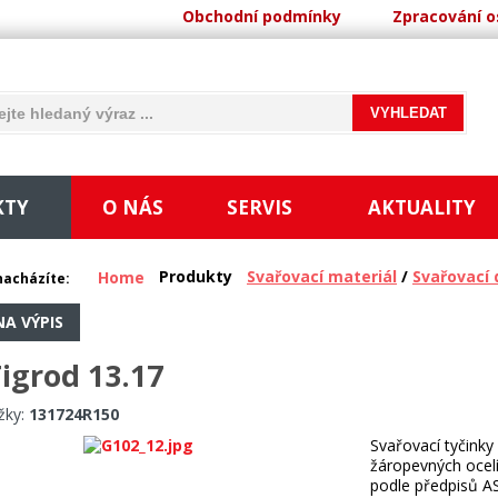
Obchodní podmínky
Zpracování o
KTY
O NÁS
SERVIS
AKTUALITY
Produkty
Svařovací materiál
/
Svařovací 
Home
nacházíte:
NA VÝPIS
igrod 13.17
žky:
131724R150
Svařovací tyčinky
žáropevných ocel
podle předpisů A