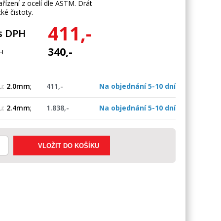
ařízení z ocelí dle ASTM. Drát
ké čistoty.
411,-
s DPH
340,-
H
u:
2.0mm
;
411,-
Na objednání 5-10 dní
u:
2.4mm
;
1.838,-
Na objednání 5-10 dní