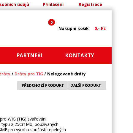
sobních údajů
Přihlášení
Registrace
0
Nákupní košík
0,- Kč
PARTNEŘI
KONTAKTY
dráty
/
Dráty pro TIG
/ Nelegované dráty
PŘEDCHOZÍ PRODUKT
DALŠÍ PRODUKT
 pro WIG (TIG) svařování
í typu 2,25Cr1Mo, používaných
SME pro výrobu součástí tepelných