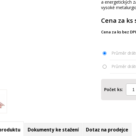
a energetických z
vysoké metalurgic
Cena za ks 
Cena za ks bez DP
Průměr drát
Průměr drát
Počet ks:
 produktu
Dokumenty ke stažení
Dotaz na prodejce