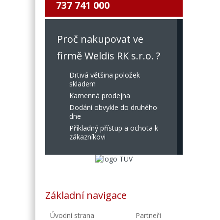
737 741 000
Proč nakupovat ve
firmě Weldis RK s.r.o. ?
Drtivá většina položek
skladem
Kamenná prodejna
Dodání obvykle do druhého
dne
Příkladný přístup a ochota k
zákazníkovi
Základní navigace
Úvodní strana
Partneři