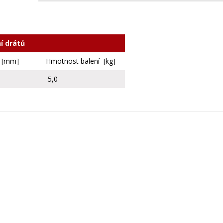
í drátů
a [mm]
Hmotnost balení [kg]
5,0