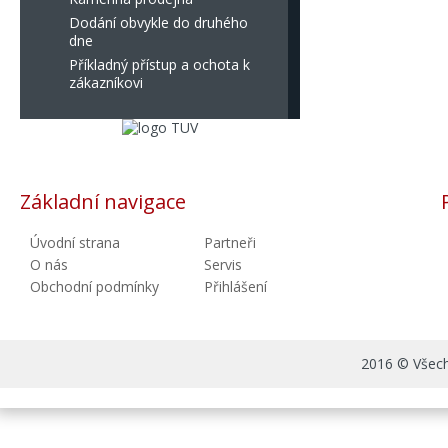
Dodání obvykle do druhého
dne
Příkladný přístup a ochota k
zákazníkovi
Základní navigace
Úvodní strana
Partneři
O nás
Servis
Obchodní podmínky
Přihlášení
2016 © Všechn