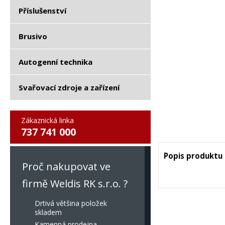
Příslušenství
Brusivo
Autogenní technika
Svařovací zdroje a zařízení
Zákaznická linka
737 741 000
Popis produktu
Proč nakupovat ve
firmě Weldis RK s.r.o. ?
Drtivá většina položek
skladem
Kamenná prodejna