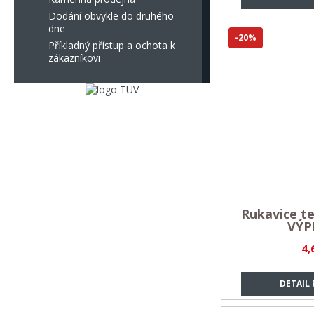
Dodání obvykle do druhého
dne
-20%
Příkladný přístup a ochota k
zákazníkovi
Rukavice te
VÝP
4,
DETAIL