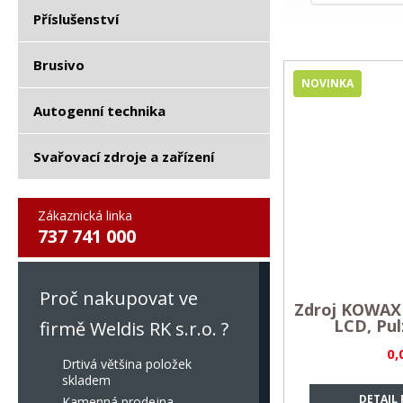
Příslušenství
Brusivo
NOVINKA
Autogenní technika
Svařovací zdroje a zařízení
Zákaznická linka
737 741 000
Proč nakupovat ve
Zdroj KOWAX
LCD, Pul
firmě Weldis RK s.r.o. ?
0,
Drtivá většina položek
skladem
DETAIL
Kamenná prodejna